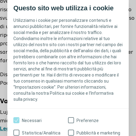
avere oltre 80 micro-fori, progettati per ridurre il
Questo sito web utilizza i cookie
20038 - Luja Uomo Ch18
rischio di infezioni delle vie urinarie, permettendo uno
svuotamento completo della vescica in un unico flusso
Utilizziamo i cookie per personalizzare contenuti e
annunci pubblicitari, per fornire funzionalità relative ai
di urina senza interruzioni. Non c’è bisogno di
20058 - Luja Uomo Pocket Ch08
social media e per analizzare il nostro traffico.
riposizionare il catetere durante la rimozione: la
Condividiamo inoltre le informazioni relative al tuo
procedura di svuotamento diventa più semplice, non
utilizzo del nostro sito con i nostri partner nel campo dei
20061 - Luja Uomo Pocket Ch10
social media, della pubblicità e dell’analisi dei dati, i quali
sarà più necessario estrarre lentamente il catetere per
potrebbero combinarle con altre informazioni che hai
far defluire tutta l’urina.
fornito loro o che hanno raccolto dal tuo utilizzo dei loro
20062 - Luja Uomo Pocket Ch12
servizi, anche al fine di mostrarti pubblicità più
Disponibile in due formati compatti: Standard e
pertinenti per te. Hai il diritto di revocare o modificare il
tuo consenso in qualsiasi momento cliccando su
Pocket.
20064 - Luja Uomo Pocket Ch14
“Impostazioni cookie”. Per ulteriori informazioni,
consulta la nostra Politica sui cookie e l’Informativa
sulla privacy.
Vantaggi principali
Luja è il primo e il solo catetere ad avere oltre 80
Necessari
Preferenze
micro-fori. Scopri le caratteristiche:
Leggi di più
Statistica/Analitica
Pubblicità e marketing
Un unico flusso di urina senza interruzioni