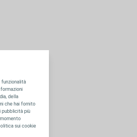
 funzionalità
informazioni
dia, della
ni che hai fornito
i pubblicità più
asi momento
olitica sui cookie