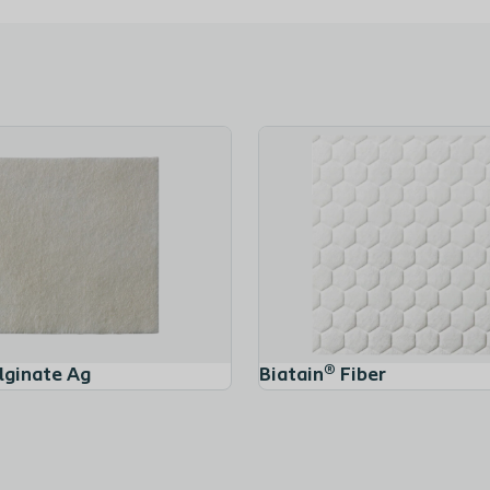
Biatain® Non Adesivo
lginate Ag
Biatain® Fiber
Biatain® Silicone Ag