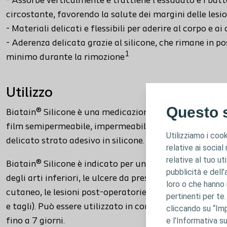
- Assorbe verticalmente e trattiene l’essudato e i batt
circostante, favorendo la salute dei margini delle lesio
- Materiali delicati e flessibili per aderire al corpo e a
- Aderenza delicata grazie al silicone, che rimane in p
1
minimo durante la rimozione
Utilizzo
Questo s
Biatain® Silicone è una medicazione in schiuma di poli
film semipermeabile, impermeabile ai batteri e all'acq
Utilizziamo i cook
delicato strato adesivo in silicone.
relative ai social
relative al tuo ut
Biatain® Silicone è indicato per un'ampia gamma di les
pubblicità e dell’
degli arti inferiori, le ulcere da pressione, le ulcere del
loro o che hanno r
cutaneo, le lesioni post-operatorie e le lesioni trauma
pertinenti per te
e tagli). Può essere utilizzato in combinazione con la 
cliccando su “Imp
e l’Informativa su
fino a 7 giorni.