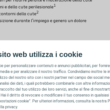
eri per ridurre perdite e macerazione della cute
1
ni e della cute perilesionale
2
i contorni della cute
osizione durante l’impiego e genera un dolore
ito web utilizza i cookie
uretano delicata e confortevole, dotata di un top
ua, di uno strato super assorbente e di un
ie per personalizzare contenuti e annunci pubblicitari, per fornire
 media e per analizzare il nostro traffico. Condividiamo inoltre le 
ilizzo del nostro sito con i nostri partner nel campo dei social me
ioni essudanti croniche e acute, quali le ulcere
analisi dei dati, i quali potrebbero combinarle con altre informazio
 piede diabetico non infette, i siti di prelievo
accolto dal tuo utilizzo dei loro servizi, anche al fine di mostrart
tiche (ad esempio, abrasioni cutanee, lacerazioni
. Hai il diritto di revocare o modificare il tuo consenso in qualsi
terapia compressiva e può essere lasciato in situ
ostazioni cookie”. Per ulteriori informazioni, consulta la nostra P
lla privacy.