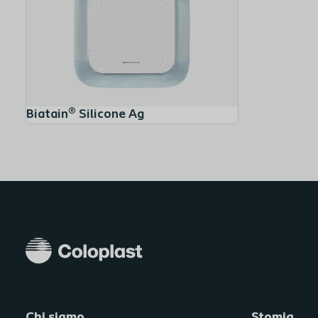
Biatain® Silicone Ag
Chi siamo
Stomia