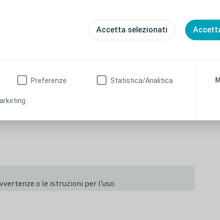
Accetta selezionati
Accetta
F. Investigating the performance of a silicone foam dressing
ce – a sub- analysis of the VIPES real-world observational
svolto su Biatain Silicone)
M
Preferenze
Statistica/Analitica
arketing
azaro Martinez JL, Drouard- Segard M. Biatain Silicone
18-24 (valutazione svolta su Biatain Silicone e Biatain
ertenze o le istruzioni per l'uso.