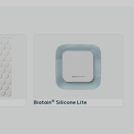
Biatain® Alginate Ag
Biatain®
Biatain® Silicone Lite