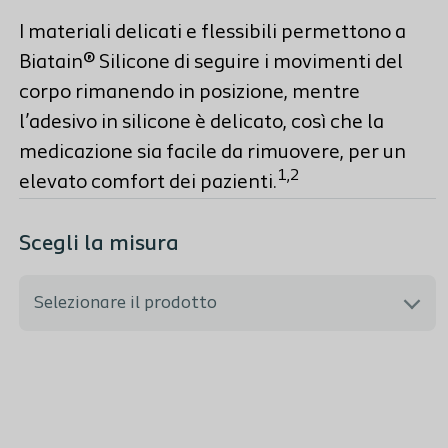
I materiali delicati e flessibili permettono a
Biatain® Silicone di seguire i movimenti del
corpo rimanendo in posizione, mentre
l’adesivo in silicone è delicato, così che la
medicazione sia facile da rimuovere, per un
1,2
elevato comfort dei pazienti.
Scegli la misura
Selezionare il prodotto
33400 - 10x20 cm - Cod. PARAF: 971217486
33401 - 10x30 cm - Cod. PARAF: 971217498