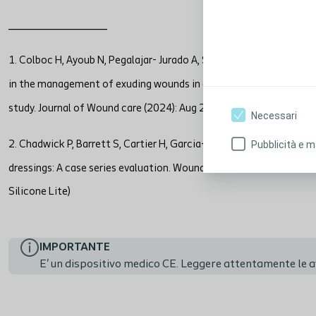
______________
1. Colboc H, Ayoub N, Pegalajar- Jurado A, Schueller R, Armstrong 
in the management of exuding wounds in community nursing practi
study. Journal of Wound care (2024): Aug 2;33(8):542-553. (Studio 
Necessari
Pubblicità e m
2. Chadwick P, Barrett S, Cartier H, Garcia-Martinez ML, Greco A, L
dressings: A case series evaluation. Wounds International (2014): 
Silicone Lite)
IMPORTANTE
E' un dispositivo medico CE. Leggere attentamente le avv